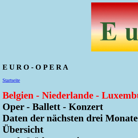
E U R O - O P E R A
Startseite
Belgien - Niederlande - Luxemb
Oper - Ballett - Konzert
Daten der nächsten drei Monate
Übersicht