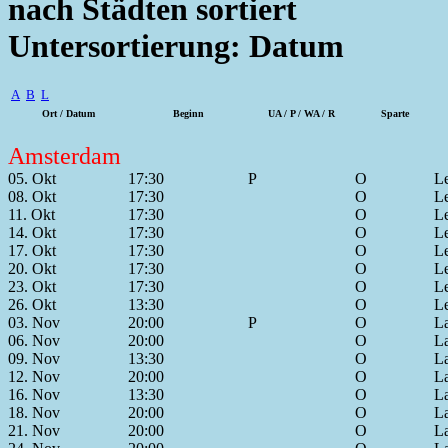
nach Städten sortiert
Untersortierung: Datum
A
B
L
Ort / Datum
Beginn
UA / P / WA / R
Sparte
Amsterdam
05. Okt
17:30
P
O
Le
08. Okt
17:30
O
Le
11. Okt
17:30
O
Le
14. Okt
17:30
O
Le
17. Okt
17:30
O
Le
20. Okt
17:30
O
Le
23. Okt
17:30
O
Le
26. Okt
13:30
O
Le
03. Nov
20:00
P
O
L
06. Nov
20:00
O
L
09. Nov
13:30
O
L
12. Nov
20:00
O
L
16. Nov
13:30
O
L
18. Nov
20:00
O
L
21. Nov
20:00
O
L