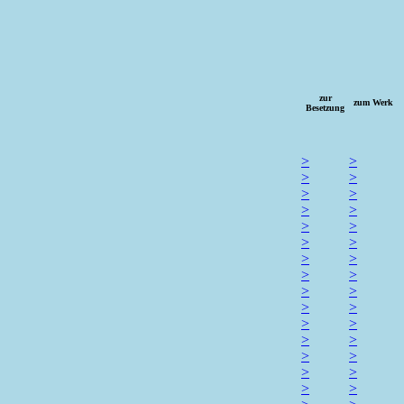
zur
zum Werk
Besetzung
>
>
>
>
>
>
>
>
>
>
>
>
>
>
>
>
>
>
>
>
>
>
>
>
>
>
>
>
>
>