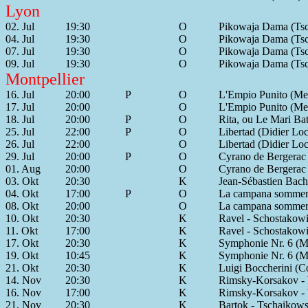
Lyon
02. Jul
19:30
O
Pikowaja Dama (Tsc
04. Jul
19:30
O
Pikowaja Dama (Tsc
07. Jul
19:30
O
Pikowaja Dama (Tsc
09. Jul
19:30
O
Pikowaja Dama (Tsc
Montpellier
16. Jul
20:00
P
O
L'Empio Punito (Me
17. Jul
20:00
O
L'Empio Punito (Me
18. Jul
20:00
P
O
Rita, ou Le Mari Bat
25. Jul
22:00
P
O
Libertad (Didier L
26. Jul
22:00
O
Libertad (Didier L
29. Jul
20:00
P
O
Cyrano de Bergerac
01. Aug
20:00
O
Cyrano de Bergerac
03. Okt
20:30
K
Jean-Sébastien Bac
04. Okt
17:00
P
O
La campana sommers
08. Okt
20:00
O
La campana sommers
10. Okt
20:30
K
Ravel - Schostakow
11. Okt
17:00
K
Ravel - Schostakow
17. Okt
20:30
K
Symphonie Nr. 6 (M
19. Okt
10:45
K
Symphonie Nr. 6 (M
21. Okt
20:30
K
Luigi Boccherini (
14. Nov
20:30
K
Rimsky-Korsakov - 
16. Nov
17:00
K
Rimsky-Korsakov - 
21. Nov
20:30
K
Bartok - Tschaikow