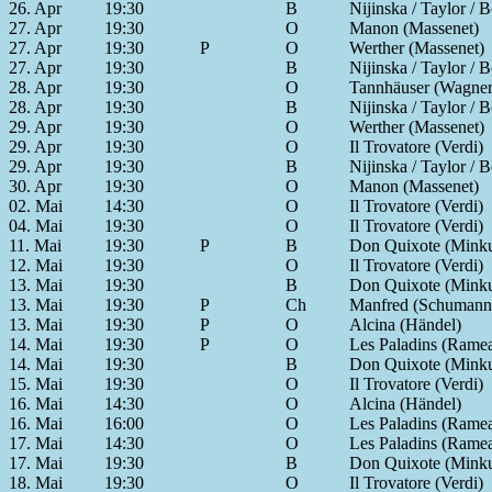
26. Apr
19:30
B
Nijinska / Taylor / 
27. Apr
19:30
O
Manon (Massenet)
27. Apr
19:30
P
O
Werther (Massenet)
27. Apr
19:30
B
Nijinska / Taylor / 
28. Apr
19:30
O
Tannhäuser (Wagner
28. Apr
19:30
B
Nijinska / Taylor / 
29. Apr
19:30
O
Werther (Massenet)
29. Apr
19:30
O
Il Trovatore (Verdi)
29. Apr
19:30
B
Nijinska / Taylor / 
30. Apr
19:30
O
Manon (Massenet)
02. Mai
14:30
O
Il Trovatore (Verdi)
04. Mai
19:30
O
Il Trovatore (Verdi)
11. Mai
19:30
P
B
Don Quixote (Mink
12. Mai
19:30
O
Il Trovatore (Verdi)
13. Mai
19:30
B
Don Quixote (Mink
13. Mai
19:30
P
Ch
Manfred (Schumann
13. Mai
19:30
P
O
Alcina (Händel)
14. Mai
19:30
P
O
Les Paladins (Rame
14. Mai
19:30
B
Don Quixote (Mink
15. Mai
19:30
O
Il Trovatore (Verdi)
16. Mai
14:30
O
Alcina (Händel)
16. Mai
16:00
O
Les Paladins (Rame
17. Mai
14:30
O
Les Paladins (Rame
17. Mai
19:30
B
Don Quixote (Mink
18. Mai
19:30
O
Il Trovatore (Verdi)