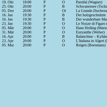
19. Okt
18:00
P
O
Parsifal (Wagner)
25. Okt
20:00
P
B
Schwanensee (Tscha
05. Dez
20:00
P
Ot
La Grande-Duchesse
16. Jan
19:30
P
B
Der holzgeschnitzte 
16. Jan
19:30
P
B
Der wunderbare Man
23. Jan
19:30
P
O
Le Nozze di Figaro 
05. Mär
20:00
P
O
Hans Heiling (Mars
31. Mär
20:00
P
O
Euryanthe (Weber)
16. Apr
20:00
P
B
Balanchine – Kylián 
23. Apr
20:00
P
O
L'Italiana in Algeri 
05. Mai
20:00
P
O
Reigen (Boesmans)