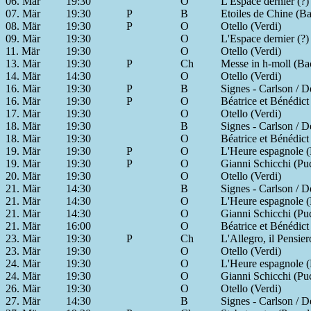
06. Mär
19:30
O
L'Espace dernier (?)
07. Mär
19:30
P
B
Etoiles de Chine (Bal
08. Mär
19:30
P
O
Otello (Verdi)
09. Mär
19:30
O
L'Espace dernier (?)
11. Mär
19:30
O
Otello (Verdi)
13. Mär
19:30
P
Ch
Messe in h-moll (Ba
14. Mär
14:30
O
Otello (Verdi)
16. Mär
19:30
P
B
Signes - Carlson / De
16. Mär
19:30
P
O
Béatrice et Bénédict
17. Mär
19:30
O
Otello (Verdi)
18. Mär
19:30
B
Signes - Carlson / De
18. Mär
19:30
O
Béatrice et Bénédict
19. Mär
19:30
P
O
L'Heure espagnole (
19. Mär
19:30
P
O
Gianni Schicchi (Puc
20. Mär
19:30
O
Otello (Verdi)
21. Mär
14:30
B
Signes - Carlson / De
21. Mär
14:30
O
L'Heure espagnole (
21. Mär
14:30
O
Gianni Schicchi (Puc
21. Mär
16:00
O
Béatrice et Bénédict
23. Mär
19:30
P
Ch
L'Allegro, il Pensie
23. Mär
19:30
O
Otello (Verdi)
24. Mär
19:30
O
L'Heure espagnole (
24. Mär
19:30
O
Gianni Schicchi (Puc
26. Mär
19:30
O
Otello (Verdi)
27. Mär
14:30
B
Signes - Carlson / De