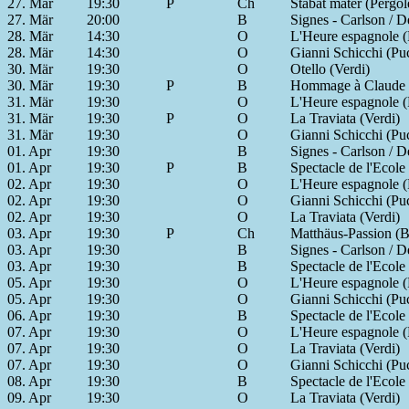
27. Mär
19:30
P
Ch
Stabat mater (Pergol
27. Mär
20:00
B
Signes - Carlson / De
28. Mär
14:30
O
L'Heure espagnole (
28. Mär
14:30
O
Gianni Schicchi (Puc
30. Mär
19:30
O
Otello (Verdi)
30. Mär
19:30
P
B
Hommage à Claude B
31. Mär
19:30
O
L'Heure espagnole (
31. Mär
19:30
P
O
La Traviata (Verdi)
31. Mär
19:30
O
Gianni Schicchi (Puc
01. Apr
19:30
B
Signes - Carlson / De
01. Apr
19:30
P
B
Spectacle de l'Ecole 
02. Apr
19:30
O
L'Heure espagnole (
02. Apr
19:30
O
Gianni Schicchi (Puc
02. Apr
19:30
O
La Traviata (Verdi)
03. Apr
19:30
P
Ch
Matthäus-Passion (
03. Apr
19:30
B
Signes - Carlson / De
03. Apr
19:30
B
Spectacle de l'Ecole 
05. Apr
19:30
O
L'Heure espagnole (
05. Apr
19:30
O
Gianni Schicchi (Puc
06. Apr
19:30
B
Spectacle de l'Ecole 
07. Apr
19:30
O
L'Heure espagnole (
07. Apr
19:30
O
La Traviata (Verdi)
07. Apr
19:30
O
Gianni Schicchi (Puc
08. Apr
19:30
B
Spectacle de l'Ecole 
09. Apr
19:30
O
La Traviata (Verdi)