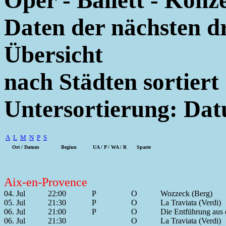
Oper - Ballett - Konz
Daten der nächsten d
Übersicht
nach Städten sortiert
Untersortierung: Da
A
L
M
N
P
S
Ort / Datum
Beginn
UA / P / WA / R
Sparte
Aix-en-Provence
04. Jul
22:00
P
O
Wozzeck (Berg)
05. Jul
21:30
P
O
La Traviata (Verdi)
06. Jul
21:00
P
O
Die Entführung aus 
06. Jul
21:30
O
La Traviata (Verdi)