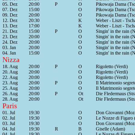
05. Dez
20:00
P
O
Pikowaja Dama (Tsc
07. Dez
15:00
O
Pikowaja Dama (Tsc
09. Dez
20:00
O
Pikowaja Dama (Tsc
12. Dez
20:30
K
Weber - Liszt - Tsc
13. Dez
17:00
K
Weber - Liszt - Tsc
21. Dez
15:00
P
O
Singin' in the rain 
23. Dez
20:00
O
Singin' in the rain 
24. Dez
20:00
O
Singin' in the rain 
03. Jan
20:00
O
Singin' in the rain 
04. Jan
15:00
O
Singin' in the rain 
Nizza
18. Aug
20:00
P
O
Rigoletto (Verdi)
20. Aug
20:00
O
Rigoletto (Verdi)
22. Aug
20:00
O
Rigoletto (Verdi)
23. Aug
20:00
P
O
Il Matrimonio segre
25. Aug
20:00
O
Il Matrimonio segre
26. Aug
20:00
P
Ot
Die Fledermaus (Str
28. Aug
20:00
Ot
Die Fledermaus (Str
Paris
01. Jul
19:30
O
Don Giovanni (Moza
02. Jul
19:30
O
Le Nozze di Figaro 
03. Jul
19:30
O
Don Giovanni (Moza
04. Jul
19:30
R
B
Giselle (Adam)
04. Jul
19:30
O
Le Nozze di Figaro 