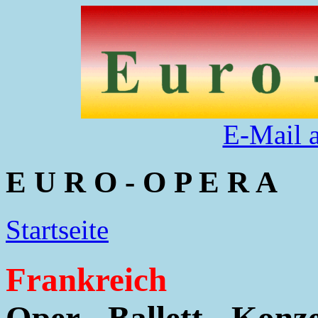
E-Mail 
E U R O - O P E R A
Startseite
Frankreich