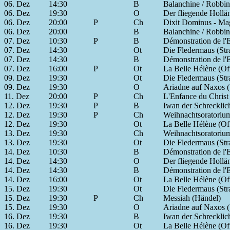
06. Dez
14:30
B
Balanchine / Robbins
06. Dez
19:30
O
Der fliegende Hollä
06. Dez
20:00
P
Ch
Dixit Dominus - Mag
06. Dez
20:00
B
Balanchine / Robbins
07. Dez
10:30
P
B
Démonstration de l'E
07. Dez
14:30
Ot
Die Fledermaus (Str
07. Dez
14:30
B
Démonstration de l'E
07. Dez
16:00
P
Ot
La Belle Hélène (Of
09. Dez
19:30
Ot
Die Fledermaus (Str
09. Dez
19:30
O
Ariadne auf Naxos (
11. Dez
20:00
P
Ch
L'Enfance du Christ 
12. Dez
19:30
P
B
Iwan der Schrecklic
12. Dez
19:30
P
Ch
Weihnachtsoratoriu
12. Dez
19:30
Ot
La Belle Hélène (Of
13. Dez
19:30
Ch
Weihnachtsoratoriu
13. Dez
19:30
Ot
Die Fledermaus (Str
14. Dez
10:30
B
Démonstration de l'E
14. Dez
14:30
O
Der fliegende Hollä
14. Dez
14:30
B
Démonstration de l'E
14. Dez
16:00
Ot
La Belle Hélène (Of
15. Dez
19:30
Ot
Die Fledermaus (Str
15. Dez
19:30
P
Ch
Messiah (Händel)
15. Dez
19:30
O
Ariadne auf Naxos (
16. Dez
19:30
B
Iwan der Schrecklic
16. Dez
19:30
Ot
La Belle Hélène (Of