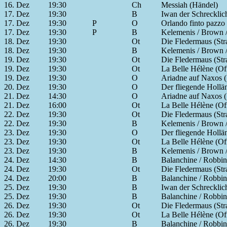
16. Dez
19:30
Ch
Messiah (Händel)
17. Dez
19:30
B
Iwan der Schrecklic
17. Dez
19:30
P
O
Orlando finto pazzo 
17. Dez
19:30
P
B
Kelemenis / Brown / 
18. Dez
19:30
Ot
Die Fledermaus (Str
18. Dez
19:30
B
Kelemenis / Brown / 
19. Dez
19:30
Ot
Die Fledermaus (Str
19. Dez
19:30
Ot
La Belle Hélène (Of
19. Dez
19:30
O
Ariadne auf Naxos (
20. Dez
19:30
O
Der fliegende Hollä
21. Dez
14:30
O
Ariadne auf Naxos (
21. Dez
16:00
Ot
La Belle Hélène (Of
22. Dez
19:30
Ot
Die Fledermaus (Str
22. Dez
19:30
B
Kelemenis / Brown / 
23. Dez
19:30
O
Der fliegende Hollä
23. Dez
19:30
Ot
La Belle Hélène (Of
23. Dez
19:30
B
Kelemenis / Brown / 
24. Dez
14:30
B
Balanchine / Robbins
24. Dez
19:30
Ot
Die Fledermaus (Str
24. Dez
20:00
B
Balanchine / Robbins
25. Dez
19:30
B
Iwan der Schrecklic
25. Dez
19:30
B
Balanchine / Robbins
26. Dez
19:30
Ot
Die Fledermaus (Str
26. Dez
19:30
Ot
La Belle Hélène (Of
26. Dez
19:30
B
Balanchine / Robbins