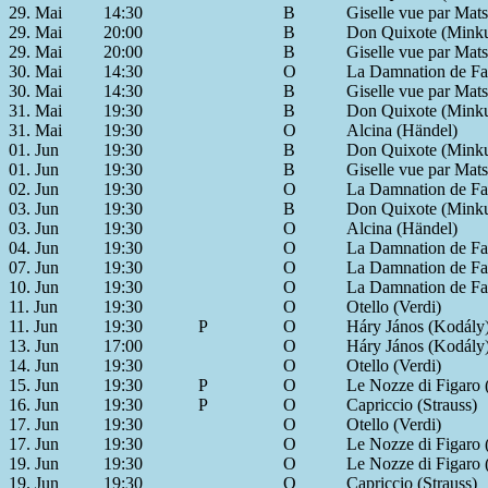
29. Mai
14:30
B
Giselle vue par Mats
29. Mai
20:00
B
Don Quixote (Mink
29. Mai
20:00
B
Giselle vue par Mats
30. Mai
14:30
O
La Damnation de Fau
30. Mai
14:30
B
Giselle vue par Mats
31. Mai
19:30
B
Don Quixote (Mink
31. Mai
19:30
O
Alcina (Händel)
01. Jun
19:30
B
Don Quixote (Mink
01. Jun
19:30
B
Giselle vue par Mats
02. Jun
19:30
O
La Damnation de Fau
03. Jun
19:30
B
Don Quixote (Mink
03. Jun
19:30
O
Alcina (Händel)
04. Jun
19:30
O
La Damnation de Fau
07. Jun
19:30
O
La Damnation de Fau
10. Jun
19:30
O
La Damnation de Fau
11. Jun
19:30
O
Otello (Verdi)
11. Jun
19:30
P
O
Háry János (Kodály
13. Jun
17:00
O
Háry János (Kodály
14. Jun
19:30
O
Otello (Verdi)
15. Jun
19:30
P
O
Le Nozze di Figaro 
16. Jun
19:30
P
O
Capriccio (Strauss)
17. Jun
19:30
O
Otello (Verdi)
17. Jun
19:30
O
Le Nozze di Figaro 
19. Jun
19:30
O
Le Nozze di Figaro 
19. Jun
19:30
O
Capriccio (Strauss)