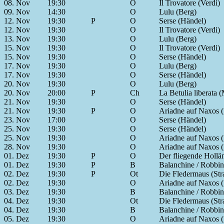
08. Nov
19:30
O
Il Trovatore (Verdi)
09. Nov
14:30
O
Lulu (Berg)
12. Nov
19:30
P
O
Serse (Händel)
12. Nov
19:30
O
Il Trovatore (Verdi)
13. Nov
19:30
O
Lulu (Berg)
15. Nov
19:30
O
Il Trovatore (Verdi)
15. Nov
19:30
O
Serse (Händel)
17. Nov
19:30
O
Lulu (Berg)
17. Nov
19:30
O
Serse (Händel)
20. Nov
19:30
O
Lulu (Berg)
20. Nov
20:00
P
Ch
La Betulia liberata 
21. Nov
19:30
O
Serse (Händel)
21. Nov
19:30
P
O
Ariadne auf Naxos (
23. Nov
17:00
O
Serse (Händel)
25. Nov
19:30
O
Serse (Händel)
25. Nov
19:30
O
Ariadne auf Naxos (
28. Nov
19:30
O
Ariadne auf Naxos (
01. Dez
19:30
P
O
Der fliegende Hollä
01. Dez
19:30
P
B
Balanchine / Robbins
02. Dez
19:30
P
Ot
Die Fledermaus (Str
02. Dez
19:30
O
Ariadne auf Naxos (
03. Dez
19:30
B
Balanchine / Robbins
04. Dez
19:30
Ot
Die Fledermaus (Str
04. Dez
19:30
B
Balanchine / Robbins
05. Dez
19:30
O
Ariadne auf Naxos (