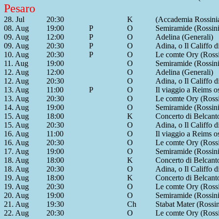
Pesaro
28. Jul
20:30
K
(Accademia Rossini
08. Aug
19:00
P
O
Semiramide (Rossini
09. Aug
12:00
P
O
Adelina (Generali)
09. Aug
20:30
P
O
Adina, o Il Califfo 
10. Aug
20:30
P
O
Le comte Ory (Rossi
11. Aug
19:00
O
Semiramide (Rossini
12. Aug
12:00
O
Adelina (Generali)
12. Aug
20:30
O
Adina, o Il Califfo 
13. Aug
11:00
P
O
Il viaggio a Reims os
13. Aug
20:30
O
Le comte Ory (Rossi
14. Aug
19:00
O
Semiramide (Rossini
15. Aug
18:00
K
Concerto di Belcant
15. Aug
20:30
O
Adina, o Il Califfo 
16. Aug
11:00
O
Il viaggio a Reims os
16. Aug
20:30
O
Le comte Ory (Rossi
17. Aug
19:00
O
Semiramide (Rossini
18. Aug
18:00
K
Concerto di Belcant
18. Aug
20:30
O
Adina, o Il Califfo 
19. Aug
18:00
K
Concerto di Belcant
19. Aug
20:30
O
Le comte Ory (Rossi
20. Aug
19:00
O
Semiramide (Rossini
21. Aug
19:30
Ch
Stabat Mater (Rossin
22. Aug
20:30
O
Le comte Ory (Rossi