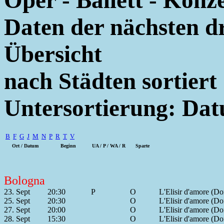
Oper - Ballett - Konz
Daten der nächsten d
Übersicht
nach Städten sortiert
Untersortierung: Da
B
F
G
J
M
N
P
R
T
V
Ort / Datum
Beginn
UA / P / WA / R
Sparte
Bologna
23. Sept
20:30
P
O
L'Elisir d'amore (Don
25. Sept
20:30
O
L'Elisir d'amore (Don
27. Sept
20:00
O
L'Elisir d'amore (Don
28. Sept
15:30
O
L'Elisir d'amore (Don