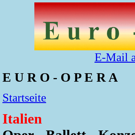
E-Mail 
E U R O - O P E R A
Startseite
Italien