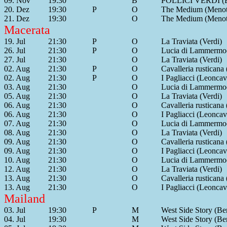
09. Nov
19:30
B
POLLICI VERDI (Ba
20. Dez
19:30
P
O
The Medium (Menot
21. Dez
19:30
O
The Medium (Menot
Macerata
19. Jul
21:30
P
O
La Traviata (Verdi)
26. Jul
21:30
P
O
Lucia di Lammermoo
27. Jul
21:30
O
La Traviata (Verdi)
02. Aug
21:30
P
O
Cavalleria rusticana
02. Aug
21:30
P
O
I Pagliacci (Leoncav
03. Aug
21:30
O
Lucia di Lammermoo
05. Aug
21:30
O
La Traviata (Verdi)
06. Aug
21:30
O
Cavalleria rusticana
06. Aug
21:30
O
I Pagliacci (Leoncav
07. Aug
21:30
O
Lucia di Lammermoo
08. Aug
21:30
O
La Traviata (Verdi)
09. Aug
21:30
O
Cavalleria rusticana
09. Aug
21:30
O
I Pagliacci (Leoncav
10. Aug
21:30
O
Lucia di Lammermoo
12. Aug
21:30
O
La Traviata (Verdi)
13. Aug
21:30
O
Cavalleria rusticana
13. Aug
21:30
O
I Pagliacci (Leoncav
Mailand
03. Jul
19:30
P
M
West Side Story (Ber
04. Jul
19:30
M
West Side Story (Ber