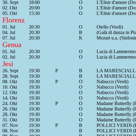
30. Sept
18:00
O
L'Elisir d'amore (Don
02. Okt
20:00
O
L'Elisir d'amore (Don
05. Okt
15:30
O
L'Elisir d'amore (Don
Florenz
01. Jul
20:30
O
Otello (Verdi)
04. Jul
20:30
B
(Galà di danza in Pi
07. Jul
20:30
K
Mozart u.a. (Sinfoni
Genua
01. Jul
20:30
O
Lucia di Lammermoo
02. Jul
20:30
O
Lucia di Lammermoo
Jesi
26. Sept
19:30
P
B
LA MARESCIALLA 
28. Sept
19:30
B
LA MARESCIALLA 
08. Okt
19:30
P
O
Nabucco (Verdi)
10. Okt
19:30
O
Nabucco (Verdi)
12. Okt
19:30
O
Nabucco (Verdi)
14. Okt
19:30
O
Nabucco (Verdi)
24. Okt
19:30
P
O
Madame Butterfly (P
26. Okt
19:30
O
Madame Butterfly (P
28. Okt
19:30
O
Madame Butterfly (P
31. Okt
19:30
O
Madame Butterfly (P
07. Nov
19:30
P
B
POLLICI VERDI (Ba
08. Nov
19:30
B
POLLICI VERDI (Ba