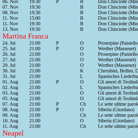
06. Nov
19:30
P
B
Don Chisciotte (Min
07. Nov
19:30
B
Don Chisciotte (Min
08. Nov
19:30
B
Don Chisciotte (Min
11. Nov
15:00
B
Don Chisciotte (Min
11. Nov
19:30
B
Don Chisciotte (Min
13. Nov
19:30
B
Don Chisciotte (Min
Martina Franca
24. Jul
21:00
P
O
Proserpine (Paisiello
25. Jul
21:00
P
O
Werther (Massenet)
26. Jul
21:00
O
Proserpine (Paisiello
27. Jul
21:00
O
Werther (Massenet)
29. Jul
21:00
O
Werther (Massenet)
30. Jul
21:00
K
Cherubini, Bellini, 
31. Jul
21:00
L
Spanisches Liederbu
01. Aug
21:00
P
O
Gli amori di Teolin
02. Aug
21:00
L
Spanisches Liederbu
03. Aug
21:00
O
Gli amori di Teolin
05. Aug
21:00
O
Gli amori di Teolin
07. Aug
21:00
P
Ch
Le sette ultime paro
08. Aug
21:00
P
O
Siberia (Giordano)
09. Aug
21:00
Ch
Le sette ultime paro
10. Aug
21:00
O
Siberia (Giordano)
11. Aug
21:00
Ch
Le sette ultime paro
Neapel