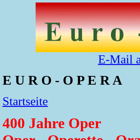
E-Mail 
E U R O - O P E R A
Startseite
400 Jahre Oper