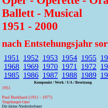
Oper - Operette - Or
Ballett - Musical
1951 - 2000
nach Entstehungsjahr sor
1951
1952
1953
1954
1955
19
1968
1969
1970
1971
1972
19
1985
1986
1987
1988
1989
19
Komponist / Werk / UA / Besetzung
1951
Paul Burkhard (1911 - 1977)
Tingeltangel-Oper
Die kleine Niederdorfoper