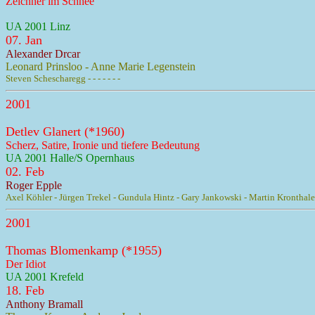
Zeichner im Schnee
UA 2001 Linz
07. Jan
Alexander Drcar
Leonard Prinsloo - Anne Marie Legenstein
Steven Schescharegg - - - - - - -
2001
Detlev Glanert (*1960)
Scherz, Satire, Ironie und tiefere Bedeutung
UA 2001 Halle/S Opernhaus
02. Feb
Roger Epple
Axel Köhler - Jürgen Trekel - Gundula Hintz - Gary Jankowski - Martin Kronthaler
2001
Thomas Blomenkamp (*1955)
Der Idiot
UA 2001 Krefeld
18. Feb
Anthony Bramall