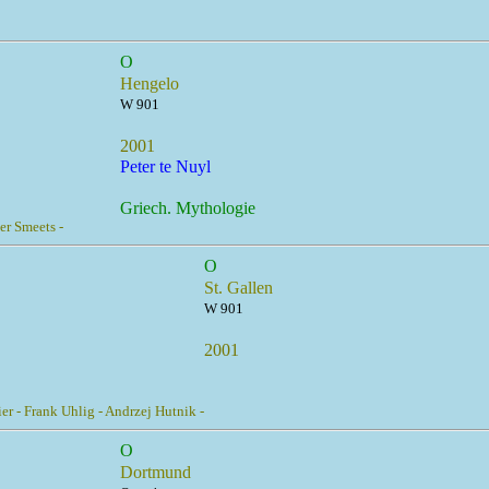
O
Hengelo
W 901
2001
Peter te Nuyl
Griech. Mythologie
er Smeets -
O
St. Gallen
W 901
2001
r - Frank Uhlig - Andrzej Hutnik -
O
Dortmund