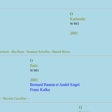
O
Karlsruhe
W 903
2001
rlach - Ilka Kern - Susanne Schellin - Harald Heinz
O
Paris
W 901
2001
Bernard Pautrat et André Engel
Franz Kafka
- Nicolas Cavallier - -
O