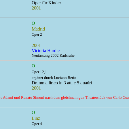
Oper für Kinder
2001
O
Madrid
Oper 2
2001
Victoria Hardie
Neufassung 2002 Karlsruhe
O
Oper 12,1
ergänzt durch Luciano Berio
Dramma lirico in 3 atti e 5 quadri
2001
eppe Adami und Renato Simoni nach dem gleichnamigen Theaterstück von Carlo Gozz
O
Linz
Oper 4