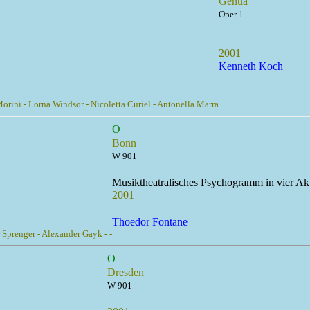
Genua
Oper 1
2001
Kenneth Koch
rini - Lorna Windsor - Nicoletta Curiel - Antonella Marra
O
Bonn
W 901
Musiktheatralisches Psychogramm in vier Ak
2001
Thoedor Fontane
 Sprenger - Alexander Gayk - -
O
Dresden
W 901