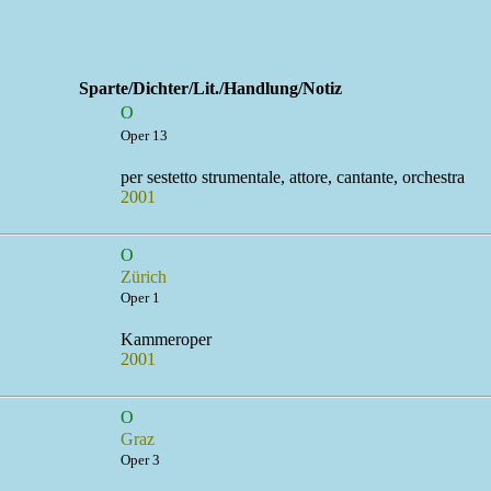
Sparte/Dichter/Lit./Handlung/Notiz
O
Oper 13
per sestetto strumentale, attore, cantante, orchestra
2001
O
Zürich
Oper 1
Kammeroper
2001
O
Graz
Oper 3