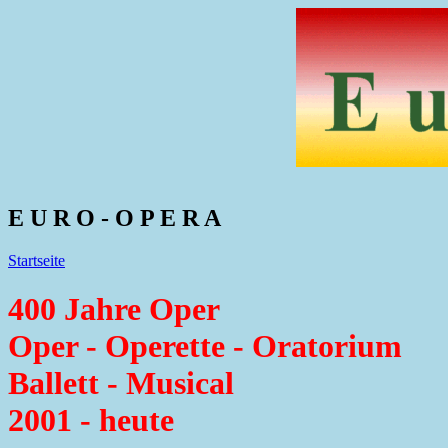
E U R O - O P E R A
Startseite
400 Jahre Oper
Oper - Operette - Oratorium
Ballett - Musical
2001 - heute