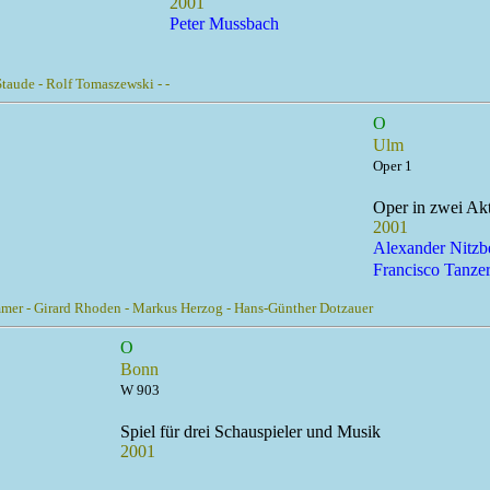
2001
Peter Mussbach
taude - Rolf Tomaszewski - -
O
Ulm
Oper 1
Oper in zwei Ak
2001
Alexander Nitzb
Francisco Tanze
hammer - Girard Rhoden - Markus Herzog - Hans-Günther Dotzauer
O
Bonn
W 903
Spiel für drei Schauspieler und Musik
2001