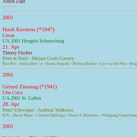
Anton Zapf
- - - - - - -
2001
Huub Kerstens (*1947)
Creon
UA 2001 Hengelo Schouwburg
21. Apr
Thierry Fischer
Peter te Nuyl - Mirjam Grote Gansey
Ron Peo - Julius Best - n - Susan Narucki - Helena Rasker - Leo van der Plas - Rog
2001
Gérard Zinsstag (*1941)
Ubu Cocu
UA 2001 St. Gallen
28. Apr
Peter Schweiger - Andreas Walkows
N.N. - David Maze - Claudia Dallinger - Paulo S. Medeiros - Wolfgang Gratschmaie
2001