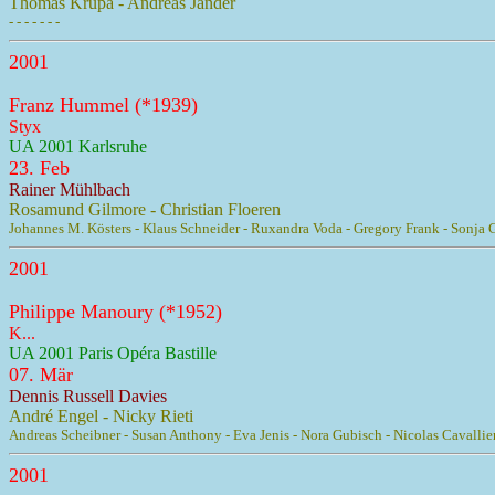
Thomas Krupa - Andreas Jander
- - - - - - -
2001
Franz Hummel (*1939)
Styx
UA 2001 Karlsruhe
23. Feb
Rainer Mühlbach
Rosamund Gilmore - Christian Floeren
Johannes M. Kösters - Klaus Schneider - Ruxandra Voda - Gregory Frank - Sonja Ge
2001
Philippe Manoury (*1952)
K...
UA 2001 Paris Opéra Bastille
07. Mär
Dennis Russell Davies
André Engel - Nicky Rieti
Andreas Scheibner - Susan Anthony - Eva Jenis - Nora Gubisch - Nicolas Cavallier 
2001