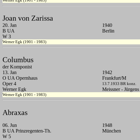
Werner Egk (1901 - 1983)
Joan von Zarissa
20. Jan
1940
B UA
Berlin
W 3
Werner Egk (1901 - 1983)
Columbus
der Komponist
13. Jan
1942
O UA Opernhaus
Frankfurt/M
Oper 4
13.7.1933 BR konz.
Werner Egk
Meissner - Jürgens
Werner Egk (1901 - 1983)
Abraxas
06. Jun
1948
B UA Prinzregenten-Th.
München
W 5