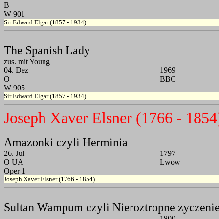
B
W 901
Sir Edward Elgar (1857 - 1934)
The Spanish Lady
zus. mit Young
04. Dez
1969
O
BBC
W 905
Sir Edward Elgar (1857 - 1934)
Joseph Xaver Elsner (1766 - 1854
Amazonki czyli Herminia
26. Jul
1797
O UA
Lwow
Oper 1
Joseph Xaver Elsner (1766 - 1854)
Sultan Wampum czyli Nieroztropne zyczeni
1800