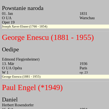
Powstanie naroda
01. Jan
1831
O UA
Warschau
Oper 19
Joseph Xaver Elsner (1766 - 1854)
George Enescu (1881 - 1955)
Oedipe
Edmond Fleg(enheimer)
13. Mär
1936
O UA Opéra
Paris
W 1
op. 23
George Enescu (1881 - 1955)
Paul Engel (*1949)
Daniel
Herbert Rosendorfer