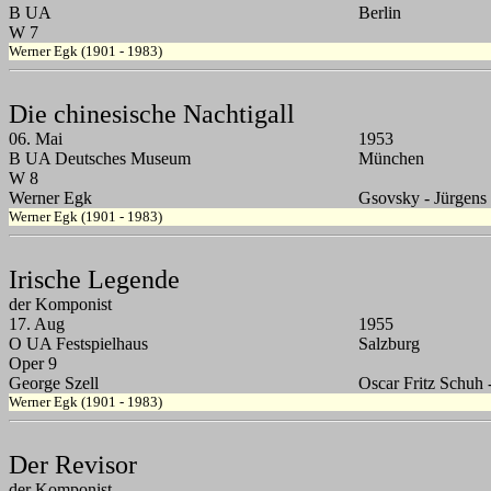
B UA
Berlin
W 7
Werner Egk (1901 - 1983)
Die chinesische Nachtigall
06. Mai
1953
B UA Deutsches Museum
München
W 8
Werner Egk
Gsovsky - Jürgens
Werner Egk (1901 - 1983)
Irische Legende
der Komponist
17. Aug
1955
O UA Festspielhaus
Salzburg
Oper 9
George Szell
Oscar Fritz Schuh 
Werner Egk (1901 - 1983)
Der Revisor
der Komponist