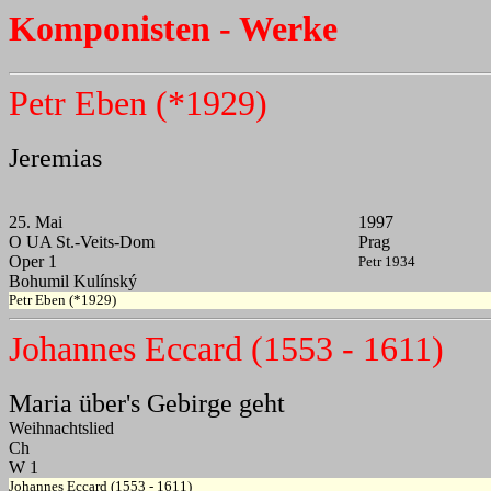
Komponisten - Werke
Petr Eben (*1929)
Jeremias
25. Mai
1997
O UA St.-Veits-Dom
Prag
Oper 1
Petr 1934
Bohumil Kulínský
Petr Eben (*1929)
Johannes Eccard (1553 - 1611)
Maria über's Gebirge geht
Weihnachtslied
Ch
W 1
Johannes Eccard (1553 - 1611)