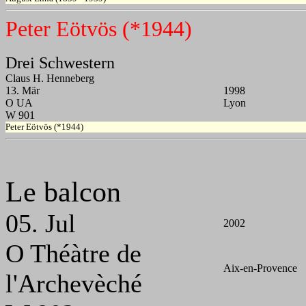
Peter Eötvös (*1944)
Drei Schwestern
Claus H. Henneberg
13. Mär
1998
O UA
Lyon
W 901
Peter Eötvös (*1944)
Le balcon
05. Jul
2002
O Théàtre de
Aix-en-Provence
l'Archevèché