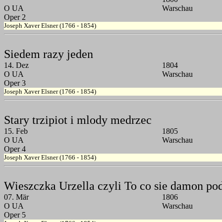
O UA
Warschau
Oper 2
Joseph Xaver Elsner (1766 - 1854)
Siedem razy jeden
14. Dez
1804
O UA
Warschau
Oper 3
Joseph Xaver Elsner (1766 - 1854)
Stary trzipiot i mlody medrzec
15. Feb
1805
O UA
Warschau
Oper 4
Joseph Xaver Elsner (1766 - 1854)
Wieszczka Urzella czyli To co sie damon po
07. Mär
1806
O UA
Warschau
Oper 5