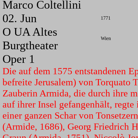
Marco Coltellini
02. Jun
1771
O UA Altes
Wien
Burgtheater
Oper 1
Die auf dem 1575 entstandenen Ep
befreite Jerusalem) von Torquato 
Zauberin Armida, die durch ihre m
auf ihrer Insel gefangenhält, regte
einer ganzen Schar von Tonsetzern 
(Armide, 1686), Georg Friedrich H
Graun (Armida, 1751), Niccolò Jo